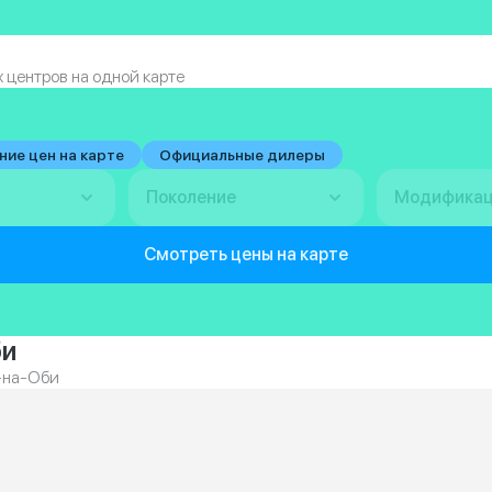
 центров на одной карте
ние цен на карте
Официальные дилеры
Поколение
Модифика
Смотреть цены на карте
би
я-на-Оби