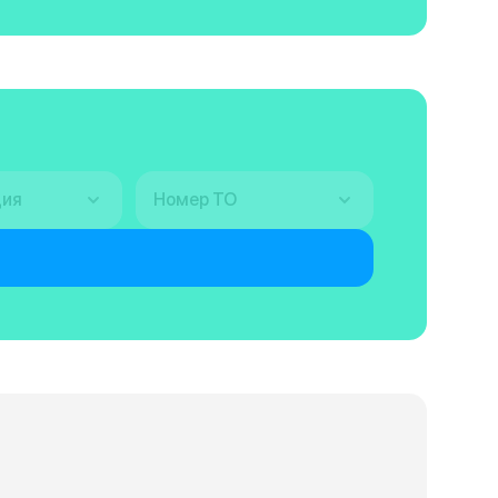
ция
Номер ТО