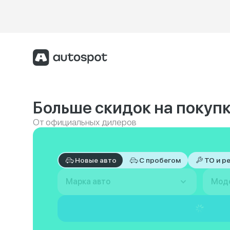
Больше скидок на покупк
От официальных дилеров
Новые авто
С пробегом
ТО и р
Марка авто
Мод