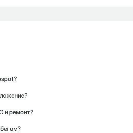
ospot?
риложение?
О и ремонт?
обегом?