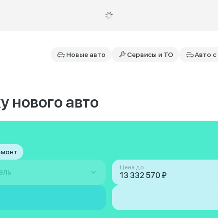
Новые авто
Сервисы и ТО
Авто с
у нового авто
емонт
Цена до
ель