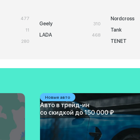
Nordcross
477
Geely
310
Tank
11
LADA
468
TENET
280
Новые авто
Авто в трейд-ин
со скидкой до 150 000 ₽